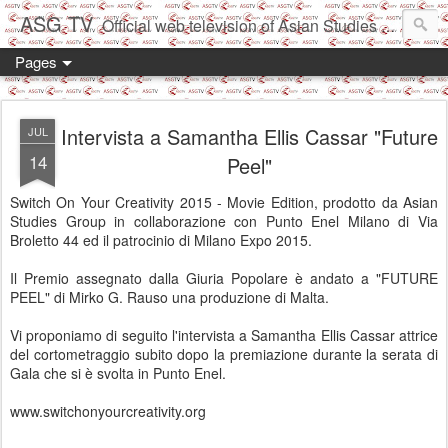
ASG TV
Official web television of Asian Studies Group 東洋学協会
Pages
Intervista a Samantha Ellis Cassar "Future
JUL
14
Peel"
Switch On Your Creativity 2015 - Movie Edition, prodotto da Asian
Studies Group in collaborazione con Punto Enel Milano di Via
Broletto 44 ed il patrocinio di Milano Expo 2015.
Il Premio assegnato dalla Giuria Popolare è andato a "FUTURE
PEEL" di Mirko G. Rauso una produzione di Malta.
Vi proponiamo di seguito l'intervista a Samantha Ellis Cassar attrice
del cortometraggio subito dopo la premiazione durante la serata di
Gala che si è svolta in Punto Enel.
www.switchonyourcreativity.org