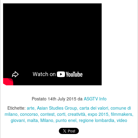
Postato
14th July 2015
da
ASGTV Info
Etichette:
arte
Asian Studies Group
carta dei valori
comune di
milano
concorso
contest
corti
creatività
expo 2015
filmmakers
giovani
malta
Milano
punto enel
regione lombardia
video