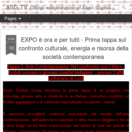
ASG TV
Official web television of Asian Studies Group 東洋学協会
Pages
EXPO è ora e per tutti - Prima tappa sul
JUN
confronto culturale, energia e risorsa della
10
società contemporanea
Tappa 1. Arte Contemporanea: Nel confronto con l’Altro -
Artisti coreani e giovani creativi lodigiani - presso
Caffè
Letterario di Lodi
Asian Studies Group introduce la prima tappa di un progetto che
coinvolge giovani, arte e creatività in un dialogo costruttivo condotto su
finalità aggregative e di confronto interculturale occidente - oriente.
Il percorso accoglierà contenuti provenienti dal mondo dell’arte
contemporanea, dell’audiovisivo autoriale e della musica (leggera e lirica)
e avrà luogo su tre filoni d’esecuzione nel centro di Lodi nei periodi di
Maggio - Settembre e Dicembre con il concerto finale denominato Europa