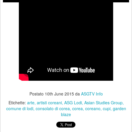
Postato
10th June 2015
da
ASGTV Info
Etichette:
arte
artisti coreani
ASG Lodi
Asian Studies Group
comune di lodi
consolato di corea
corea
coreano
cupi
garden
blaze