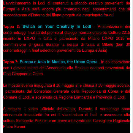
L’avvicinamento in Lodi di contenuti a sfondo creativo provenienti da
Europa e Asia sarà ancora più rimarcato negli appuntamenti che si
succederanno all’interno del filone progettuale menzionato fra cui
Switch on Your Creativity in Lodi
Tappa 2:
- Presentazione dei
cortometraggi finalisti del premio al dialogo internazionale tra Culture 2015
inserito in EXPO in Città e patrocinato da Milano EXPO 2015 in
commissione di giuria durante la serata di Gala a Milano (ben 30
cortometraggi in final selection provenienti da Europa e Asia)
Europa e Asia in Musica, the Urban Opera
Tappa 3:
- In collaborazione
con i giovani talenti dell’Accademia alla Scala e cantanti provenienti da
Cina Giappone e Corea.
La mostra evento inaugurata il 16 maggio si è chiusa il 30 maggio scorso,
patrocinata dal Consolato Generale della Repubblica di Corea e dal
Comune di Lodi, è sostenuta da Regione Lombardia e Provincia di Lodi.
A seguire il video ufficiale dell'evento, Durante il vernissage sono
intervenute le autorità fra cui il vicesindaco di Lodi e assessore alla
cultura Simonetta Pozzoli e un breve intervento del Consigliere Regionale
Pietro Foroni.