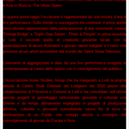
e Asia in Musica, The Urban Opera.
In questa prima tappa l’occasione è rappresentata da una mostra d’arte e
live performance. Sullo sfondo si susseguono tre contenuti: il primo quello
interculturale rappresentato dalla partecipazione di due movimenti coreani
“Orange Bridge” e “Sajim Gwa Saram - Photo & People” in prima assoluta
a Lodi, il secondo quello di creatività giovanile locale con la
partecipazione di alcuni illustratori e giovani talenti lodigiani e il terzo che
presenta alcuni artisti provenienti dal mondo dei Talent Show Televisivi.
L’elemento di aggregazione è data da una live performance eseguita in
contemporanea al centro dello spazio con il coinvolgimento del pubblico.
L’Associazione Asian Studies Group che ha inaugurato a Lodi la propria
attività di Centro Studi Orientali del Lodigiano dal 2010 grazie alla
collaborazione di Provincia e Comune di Lodi e ha consolidato nell’ultimo
periodo progetti di gemellaggio istituzionale, giovanile e culturale con
Oriente è da tempo attivamente impegnata in progetti di produzione
artistica, culturale e giovanile consolidando senza fini di lucro la
destinazione di un Fondo che sviluppi attività a sostegno del
coinvolgimento di giovani da Europa e Asia.